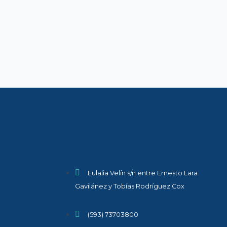
Eulalia Velín s/n entre Ernesto Lara
Gavilánez y Tobías Rodríguez Cox
(593) 73703800​