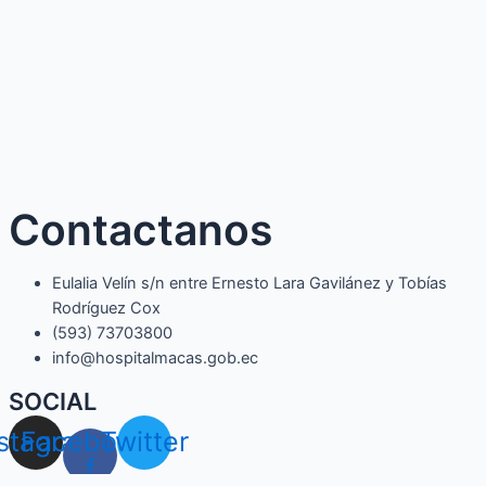
Contactanos
Eulalia Velín s/n entre Ernesto Lara Gavilánez y Tobías
Rodríguez Cox
(593) 73703800​
info@hospitalmacas.gob.ec
SOCIAL
nstagram
Facebook-
Twitter
f