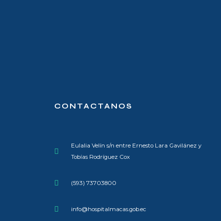
CONTACTANOS
Eulalia Velín s/n entre Ernesto Lara Gavilánez y
Tobías Rodríguez Cox
(593) 73703800​
info@hospitalmacas.gob.ec