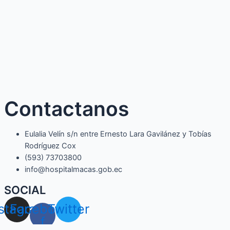
Contactanos
Eulalia Velín s/n entre Ernesto Lara Gavilánez y Tobías
Rodríguez Cox
(593) 73703800​
info@hospitalmacas.gob.ec
SOCIAL
nstagram
Facebook-
Twitter
f