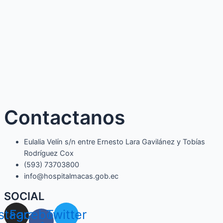
Contactanos
Eulalia Velín s/n entre Ernesto Lara Gavilánez y Tobías
Rodríguez Cox
(593) 73703800​
info@hospitalmacas.gob.ec
SOCIAL
nstagram
Facebook-
Twitter