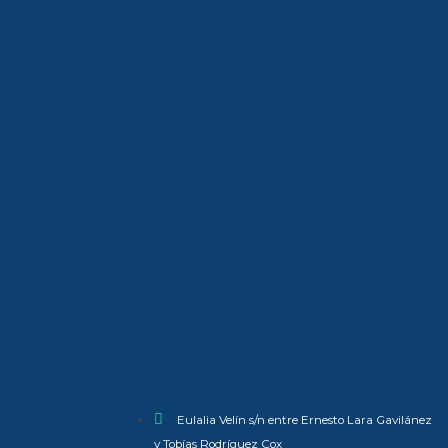
Eulalia Velín s/n entre Ernesto Lara Gavilánez
y Tobías Rodríguez Cox