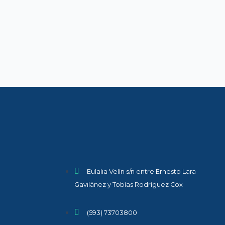
Eulalia Velín s/n entre Ernesto Lara
Gavilánez y Tobías Rodríguez Cox
(593) 73703800​