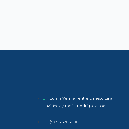
Eulalia Velín s/n entre Ernesto Lara
Gavilánez y Tobías Rodríguez Cox
(593) 73703800​