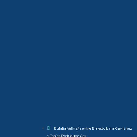
Eulalia Velín s/n entre Ernesto Lara Gavilánez
y Tobías Rodríguez Cox