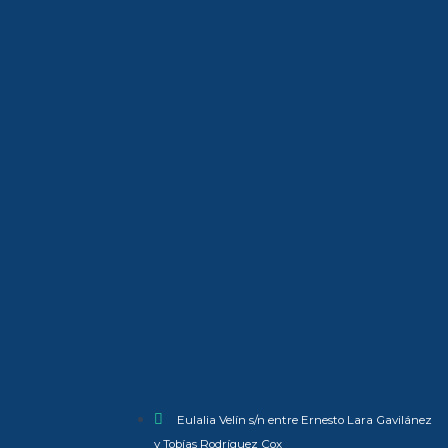
Eulalia Velín s/n entre Ernesto Lara Gavilánez
y Tobías Rodríguez Cox