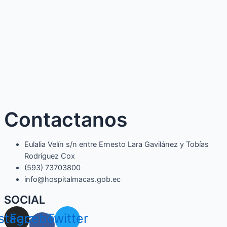
Contactanos
Eulalia Velín s/n entre Ernesto Lara Gavilánez y Tobías
Rodríguez Cox
(593) 73703800​
info@hospitalmacas.gob.ec
SOCIAL
nstagram
Facebook-
Twitter