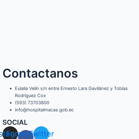
Contactanos
Eulalia Velín s/n entre Ernesto Lara Gavilánez y Tobías
Rodríguez Cox
(593) 73703800​
info@hospitalmacas.gob.ec
SOCIAL
nstagram
Facebook-
Twitter