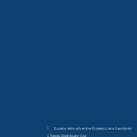
Eulalia Velín s/n entre Ernesto Lara Gavilánez
y Tobías Rodríguez Cox