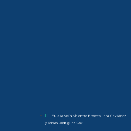
Eulalia Velín s/n entre Ernesto Lara Gavilánez
y Tobías Rodríguez Cox