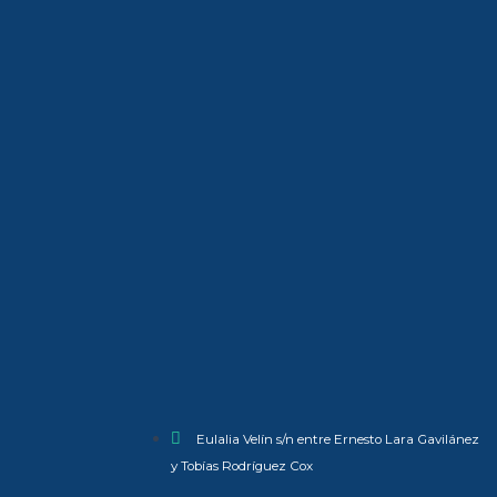
Eulalia Velín s/n entre Ernesto Lara Gavilánez
y Tobías Rodríguez Cox