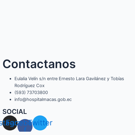
Contactanos
Eulalia Velín s/n entre Ernesto Lara Gavilánez y Tobías
Rodríguez Cox
(593) 73703800​
info@hospitalmacas.gob.ec
SOCIAL
nstagram
Facebook-
Twitter
f