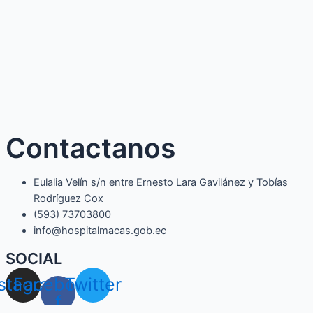
Contactanos
Eulalia Velín s/n entre Ernesto Lara Gavilánez y Tobías
Rodríguez Cox
(593) 73703800​
info@hospitalmacas.gob.ec
SOCIAL
nstagram
Facebook-
Twitter
f