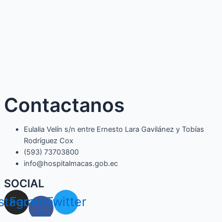
Contactanos
Eulalia Velín s/n entre Ernesto Lara Gavilánez y Tobías
Rodríguez Cox
(593) 73703800​
info@hospitalmacas.gob.ec
SOCIAL
nstagram
Facebook-
Twitter
f