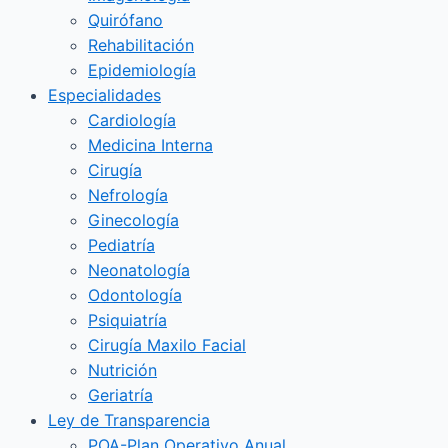
Quirófano
Rehabilitación
Epidemiología
Especialidades
Cardiología
Medicina Interna
Cirugía
Nefrología
Ginecología
Pediatría
Neonatología
Odontología
Psiquiatría
Cirugía Maxilo Facial
Nutrición
Geriatría
Ley de Transparencia
POA-Plan Operativo Anual