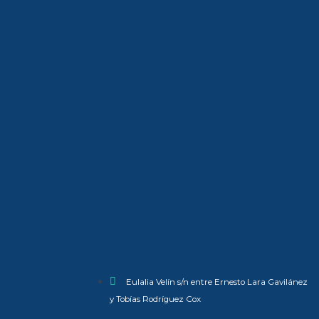
Eulalia Velín s/n entre Ernesto Lara Gavilánez
y Tobías Rodríguez Cox