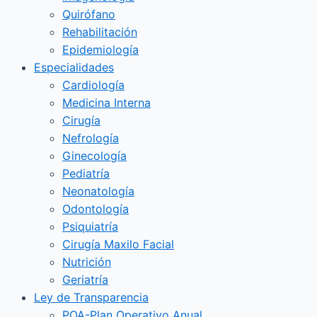
Quirófano
Rehabilitación
Epidemiología
Especialidades
Cardiología
Medicina Interna
Cirugía
Nefrología
Ginecología
Pediatría
Neonatología
Odontología
Psiquiatría
Cirugía Maxilo Facial
Nutrición
Geriatría
Ley de Transparencia
POA-Plan Operativo Anual