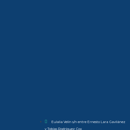
Eulalia Velín s/n entre Ernesto Lara Gavilánez
y Tobías Rodríguez Cox