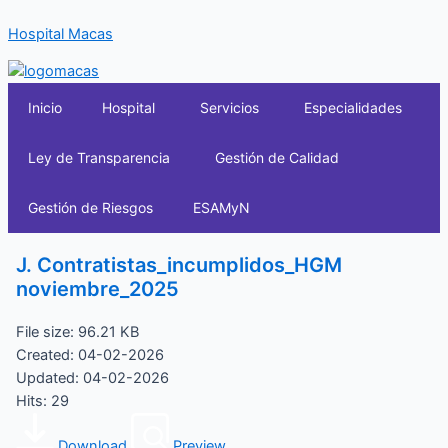
Ir
Hospital Macas
al
contenido
Inicio
Hospital
Servicios
Especialidades
Ley de Transparencia
Gestión de Calidad
Gestión de Riesgos
ESAMyN
J. Contratistas_incumplidos_HGM
noviembre_2025
File size: 96.21 KB
Created: 04-02-2026
Updated: 04-02-2026
Hits: 29
Download
Preview