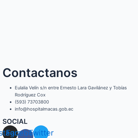
Contactanos
Eulalia Velín s/n entre Ernesto Lara Gavilánez y Tobías
Rodríguez Cox
(593) 73703800​
info@hospitalmacas.gob.ec
SOCIAL
nstagram
Facebook-
Twitter