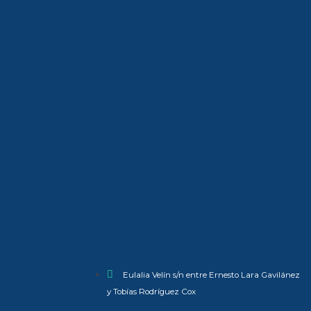
Eulalia Velín s/n entre Ernesto Lara Gavilánez
y Tobías Rodríguez Cox