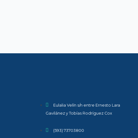
Eulalia Velín s/n entre Ernesto Lara
Gavilánez y Tobías Rodríguez Cox
(593) 73703800​