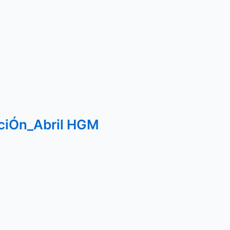
aciÓn_Abril HGM