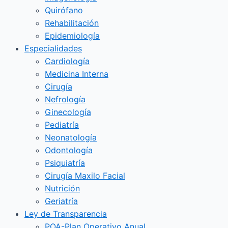
Quirófano
Rehabilitación
Epidemiología
Especialidades
Cardiología
Medicina Interna
Cirugía
Nefrología
Ginecología
Pediatría
Neonatología
Odontología
Psiquiatría
Cirugía Maxilo Facial
Nutrición
Geriatría
Ley de Transparencia
POA-Plan Operativo Anual