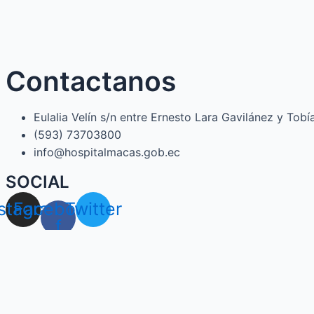
Contactanos
Eulalia Velín s/n entre Ernesto Lara Gavilánez y Tob
(593) 73703800​
info@hospitalmacas.gob.ec
SOCIAL
nstagram
Facebook-
Twitter
f