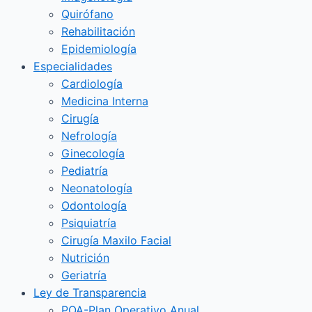
Quirófano
Rehabilitación
Epidemiología
Especialidades
Cardiología
Medicina Interna
Cirugía
Nefrología
Ginecología
Pediatría
Neonatología
Odontología
Psiquiatría
Cirugía Maxilo Facial
Nutrición
Geriatría
Ley de Transparencia
POA-Plan Operativo Anual