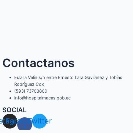
Contactanos
Eulalia Velín s/n entre Ernesto Lara Gavilánez y Tobías
Rodríguez Cox
(593) 73703800​
info@hospitalmacas.gob.ec
SOCIAL
nstagram
Facebook-
Twitter
f