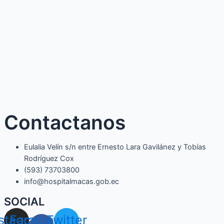
Contactanos
Eulalia Velín s/n entre Ernesto Lara Gavilánez y Tobías
Rodríguez Cox
(593) 73703800​
info@hospitalmacas.gob.ec
SOCIAL
nstagram
Facebook-
Twitter