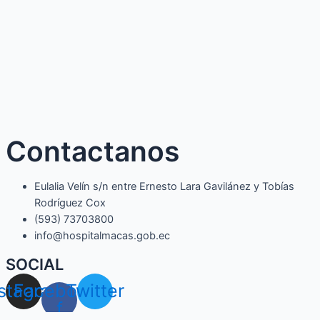
Contactanos
Eulalia Velín s/n entre Ernesto Lara Gavilánez y Tobías
Rodríguez Cox
(593) 73703800​
info@hospitalmacas.gob.ec
SOCIAL
nstagram
Facebook-
Twitter
f