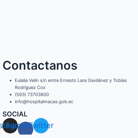
Contactanos
Eulalia Velín s/n entre Ernesto Lara Gavilánez y Tobías
Rodríguez Cox
(593) 73703800​
info@hospitalmacas.gob.ec
SOCIAL
nstagram
Facebook-
Twitter
f