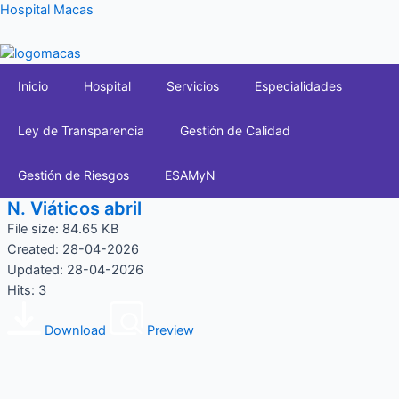
Ir
Hospital Macas
al
contenido
Inicio
Hospital
Servicios
Especialidades
Ley de Transparencia
Gestión de Calidad
Gestión de Riesgos
ESAMyN
N. Viáticos abril
File size: 84.65 KB
Created: 28-04-2026
Updated: 28-04-2026
Hits: 3
Download
Preview