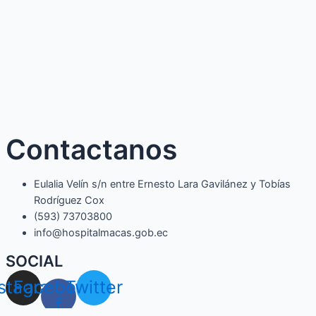
Contactanos
Eulalia Velín s/n entre Ernesto Lara Gavilánez y Tobías
Rodríguez Cox
(593) 73703800​
info@hospitalmacas.gob.ec
SOCIAL
nstagram
Facebook-
Twitter
f