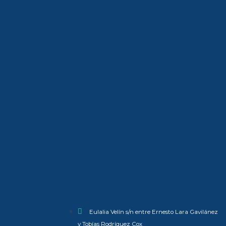
Eulalia Velín s/n entre Ernesto Lara Gavilánez
y Tobías Rodríguez Cox