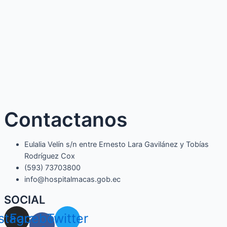
Contactanos
Eulalia Velín s/n entre Ernesto Lara Gavilánez y Tobías
Rodríguez Cox
(593) 73703800​
info@hospitalmacas.gob.ec
SOCIAL
nstagram
Facebook-
Twitter