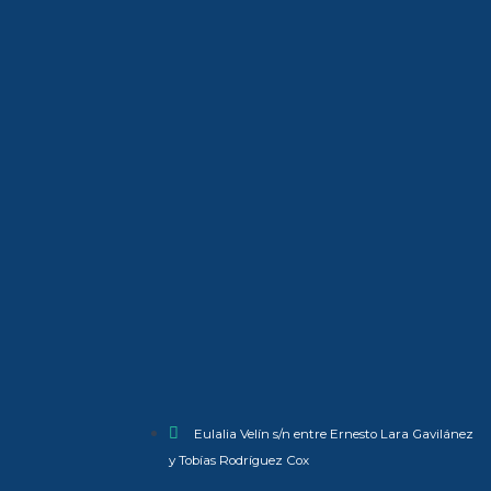
Eulalia Velín s/n entre Ernesto Lara Gavilánez
y Tobías Rodríguez Cox