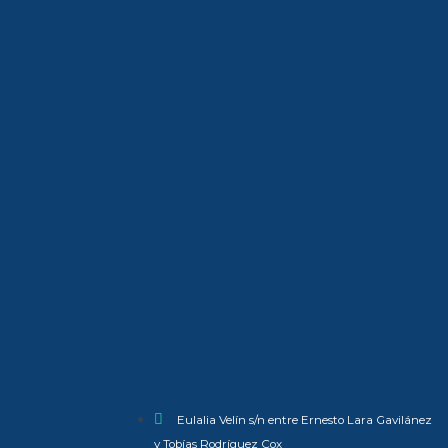
Eulalia Velín s/n entre Ernesto Lara Gavilánez
y Tobías Rodríguez Cox