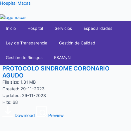
Ir
Hospital Macas
al
contenido
Inicio
Hospital
Servicios
Especialidades
Ley de Transparencia
Gestión de Calidad
Gestión de Riesgos
ESAMyN
PROTOCOLO SINDROME CORONARIO
AGUDO
File size: 1.31 MB
Created: 29-11-2023
Updated: 29-11-2023
Hits: 68
Download
Preview