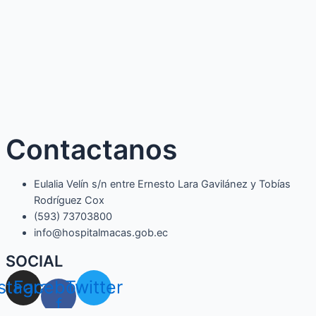
Contactanos
Eulalia Velín s/n entre Ernesto Lara Gavilánez y Tobías
Rodríguez Cox
(593) 73703800​
info@hospitalmacas.gob.ec
SOCIAL
nstagram
Facebook-
Twitter
f