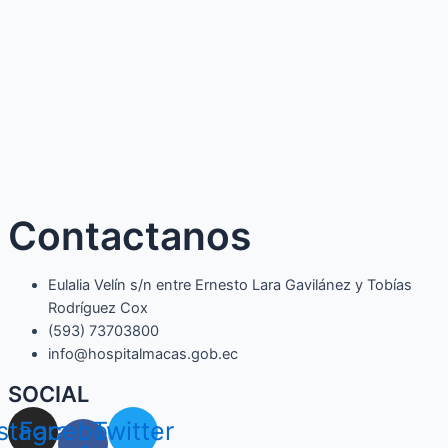
Contactanos
Eulalia Velín s/n entre Ernesto Lara Gavilánez y Tobías
Rodríguez Cox
(593) 73703800​
info@hospitalmacas.gob.ec
SOCIAL
nstagram
Facebook-
Twitter