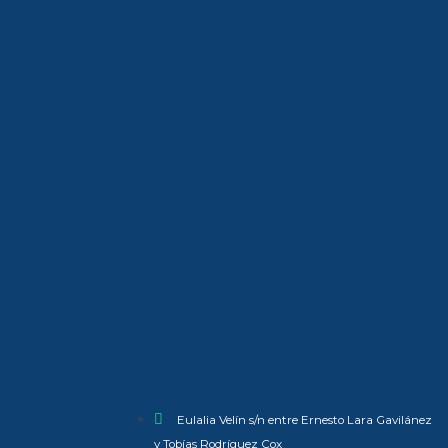
Eulalia Velín s/n entre Ernesto Lara Gavilánez
y Tobías Rodríguez Cox